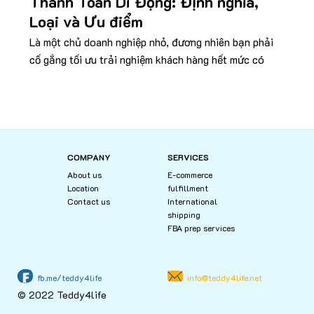
Thanh Toán Di Động: Định nghĩa,
Loại và Ưu điểm
Là một chủ doanh nghiệp nhỏ, đương nhiên bạn phải
cố gắng tối ưu trải nghiệm khách hàng hết mức có
COMPANY
SERVICES
About us
E-commerce
Location
fulfillment
Contact us
International
shipping
FBA prep services
fb.me/teddy4life
info@teddy4life.net
© 2022 Teddy4life